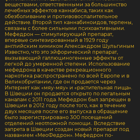
веществами, ответственными за большинство
лечебных эффектов каннабиса, таких как
обезболивание и противовоспалительное
действие. Второй тип каннабиноидов, терпены,
связаны с более сильными психоактивными.
Мефедрон — стимулирующий препарат,
впервые синтезированный в 1929 году
английским химиком Александром Шульгиным
Известно, что это эйфорический препарат,
вызывающий галлюциногенные эффекты от
легкой до умеренной степени. Использование
мефедрона в качестве рекреационного
наркотика распространено по всей Европе и в
Великобритании, где он продается через
Интернет как «мяу-мяу» и «растительная пища».
В Швеции он продается открыто по легальным
каналам с 2011 года. Мефедрон был запрещен в
Швеции в 2012 году после того, как в течение
двух месяцев после его выпуска в обращение
было зарегистрировано 300 посещений
отделений неотложной помощи.. Вследствие
запрета в Швеции создан новый препарат под
названием «МеоФедрон». Мефедрон по-