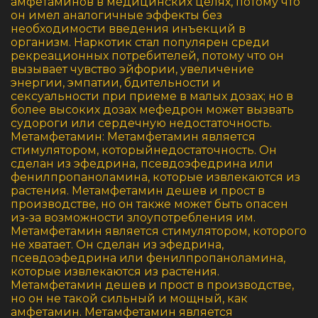
амфетаминов в медицинских целях, потому что
он имел аналогичные эффекты без
необходимости введения инъекций в
организм. Наркотик стал популярен среди
рекреационных потребителей, потому что он
вызывает чувство эйфории, увеличение
энергии, эмпатии, бдительности и
сексуальности при приеме в малых дозах; но в
более высоких дозах мефедрон может вызвать
судороги или сердечную недостаточность.
Метамфетамин: Метамфетамин является
стимулятором, которыйнедостаточность. Он
сделан из эфедрина, псевдоэфедрина или
фенилпропаноламина, которые извлекаются из
растения. Метамфетамин дешев и прост в
производстве, но он также может быть опасен
из-за возможности злоупотребления им.
Метамфетамин является стимулятором, которого
не хватает. Он сделан из эфедрина,
псевдоэфедрина или фенилпропаноламина,
которые извлекаются из растения.
Метамфетамин дешев и прост в производстве,
но он не такой сильный и мощный, как
амфетамин. Метамфетамин является