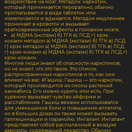
воздействие на мозг. Метадон: наркотик,
который принимается перорально, обычно
проглатывается в виде таблеток или
измельчается и вдыхается. Метадон медленнее
проникает в кровоток и вызывает
кратковременные эффекты в головном мозге.
а) МДМА (экстази) б) ТГК в) ЛСД г) крэк
кокаин метадон а) МДМА (экстази) б) ТГК в) ЛСД
г) крэк метадон а) МДМА (экстази) б) ТГК в) ЛСД
г) крэк-кокаин а) МДМА (экстази) б) ТГК в) ЛСД г)
крэк-кокаин.
Многие люди знают об опасности наркотиков,
но не знают, что это такое. Это список
распространенных наркотиков и то, как они
влияют на вас. #Гашиш: Гашиш — это наркотик,
который производится из смолы растений
каннабиса. Его можно курить или есть. При
курении вызывает чувство эйфории и
расслабления. Гашиш веками использовался
для уменьшения боли и повышения аппетита,
но в больших дозах он также может вызывать
галлюцинации и паранойю. Ингалант: Ингалант
представляет собой распыленный в воздухе
аэрозоль, содержащий лекарство. Обычно