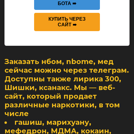
БОТА ➠
КУПИТЬ ЧЕРЕЗ
САЙТ ➠
Заказать нбом, nbome, мед
сейчас можно через телеграм.
Доступны также лирика 300,
Шишки, ксанакс. Мы — веб-
сайт, который продает
различные наркотики, в том
числе
гашиш, марихуану,
мефедрон, МДМА, кокаин,