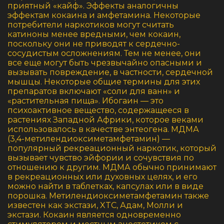
приятный «кайф». Эффекты аналогичны
эффектам кокаина и амфетамина. Некоторые
потребители наркотиков могут считать
катиноны менее вредными, чем кокаин,
поскольку они не приводят к сердечно-
сосудистым осложнениям. Тем не менее, они
все еще могут быть чрезвычайно опасными и
вызывать повреждение, в частности, сердечной
мышцы. Некоторые общие термины для этих
препаратов включают «соли для ванн» и
«растительная пища». Ибогаин — это
психоактивное вещество, содержащееся в
растениях Западной Африки, которое веками
использовалось в качестве энтеогена. МДМА
(3,4-метилендиоксиметамфетамин) —
популярный рекреационный наркотик, который
вызывает чувство эйфории и сочувствия по
отношению к другим. МДМА обычно принимают
в рекреационных или духовных целях, и его
можно найти в таблетках, капсулах или в виде
порошка. Метилендиоксиметамфетамин также
известен как экстази, XTC, Адам, Молли и
экстази. Кокаин является одновременно